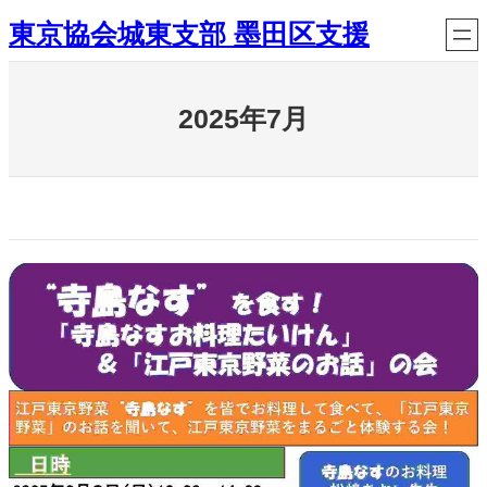
内
東京協会城東支部 墨田区支援
容
を
ス
2025年7月
キ
ッ
プ